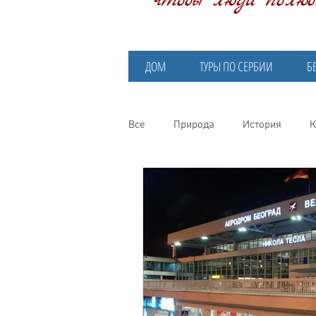
чтобы люди полю
ДОМ
ТУРЫ ПО СЕРБИИ
Б
Все
Природа
История
К