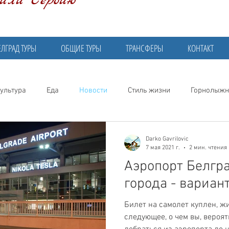
били Сербию
ЕЛГРАД ТУРЫ
ОБЩИЕ ТУРЫ
ТРАНСФЕРЫ
КОНТАКТ
ультура
Еда
Новости
Стиль жизни
Горнолыжн
Darko Gavrilovic
7 мая 2021 г.
2 мин. чтения
Аэропорт Белгра
города - вариан
Билет на самолет куплен, ж
следующее, о чем вы, вероятн