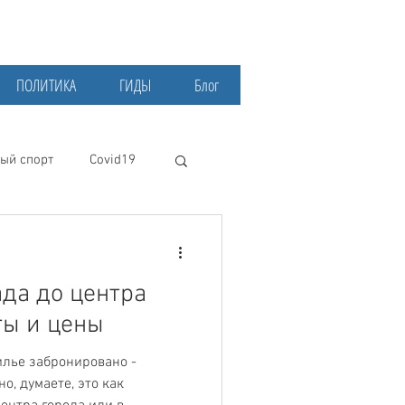
ПОЛИТИКА
ГИДЫ
Блог
ый спорт
Covid19
да до центра
ты и цены
илье забронировано -
о, думаете, это как