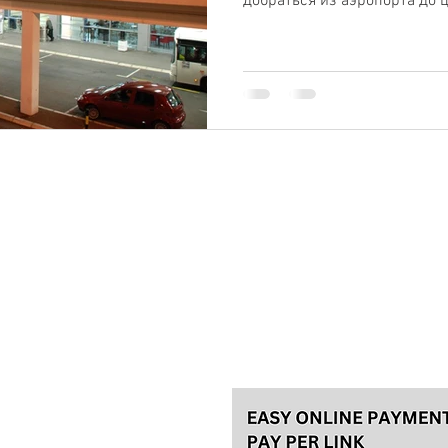
добраться из аэропорта до 
Пожалуйста, сделайте заказ не
однодневных туров и за 48 ча
чтобы мы могли организовать
но
отвечаем в течение 12 часов.
тель
туров