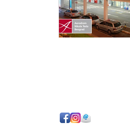
Избегайте массового осмотра
достопримечательностей
Используйте свое время максималь
эффективно
Выбери свой маршрут
Частный гид, фургон / машина, води
Аутентичные впечатления
Профессиональная команда
Оплата при выезде за большинство 