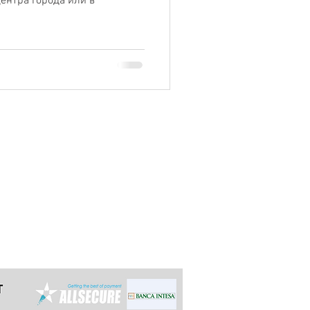
центра города или в
 позднее чем за 24 часа для
сов заранее для многодневных туров,
 это для лучшего опыта! Обычно мы