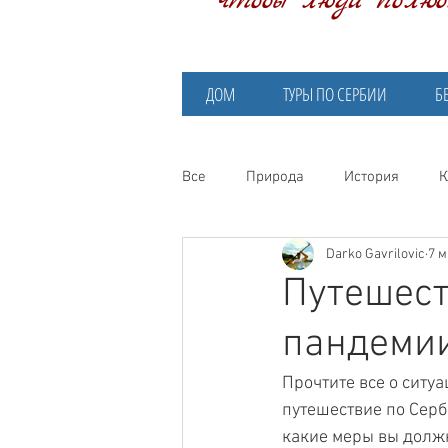
чтобы люди полю
ДОМ
ТУРЫ ПО СЕРБИИ
Б
Все
Природа
История
К
Darko Gavrilovic
7 м
Путешест
пандемии
Прочтите все о ситуа
путешествие по Серб
какие меры вы долж