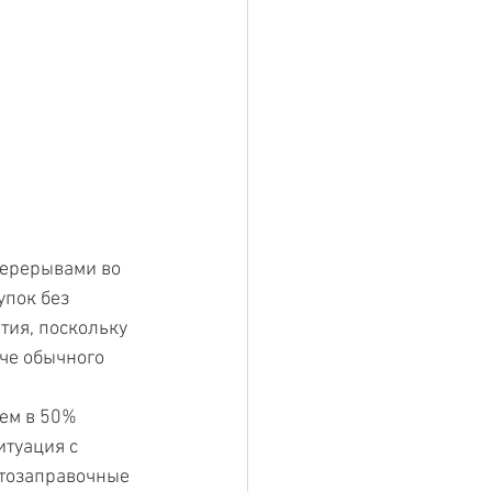
перерывами во 
пок без 
ия, поскольку 
че обычного 
 
ем в 50% 
туация с 
втозаправочные 