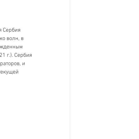
я Сербия 
о волн, в 
ржденным 
1 г.). Сербия 
аторов, и 
текущей 