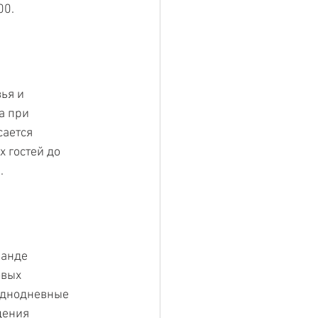
00.
ья и 
а при 
ается 
 гостей до 
.
манде 
вых 
однодневные 
щения 