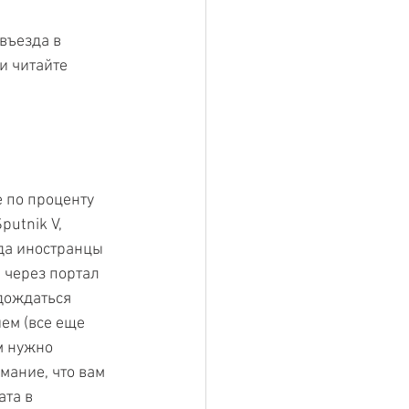
въезда в 
и читайте 
 по проценту 
utnik V, 
да иностранцы 
 через портал 
дождаться 
ем (все еще 
м нужно 
мание, что вам 
та в 