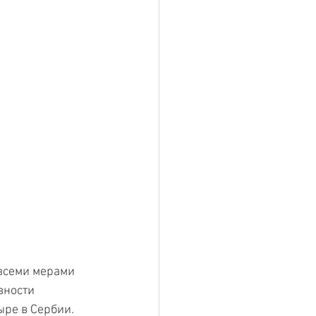
 всеми мерами 
вности 
ыре в Сербии.