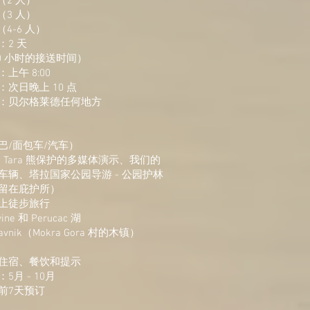
（2 人）
（3 人）
（4-6 人）
：2 天
0 小时的接送时间）
上午 8:00
次日晚上 10 点
：贝尔格莱德任何地方
巴/面包车/汽车）
 Tara 熊保护的多媒体演示、我们的
车辆、塔拉国家公园导游 - 公园护林
留在庇护所）
上徒步旅行
ine 和 Perucac 湖
avnik（Mokra Gora 村的木镇）
住宿、餐饮和提示
5月 - 10月
前7天预订