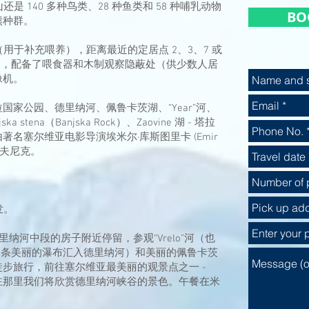
塔拉山还是 140 多种鸟类、28 种鱼类和 58 种哺乳动物
BO
熊种群。
（用于补充喂养），距离最近的定居点 2、3、7 或
中，配备了喂食器和木制观察隐蔽处（供少数人居
像机。
家公园、德里纳河、佩鲁卡茨湖、“Year”河、
stena（Banjska Rock）、Zaovine 湖 - 塔拉
名塞尔维亚电影导演埃米尔·库斯图里卡 (Emir
梅卡夫尼克。
发。
，在德里纳河中段的房子附近停留，参观“Vrelo”河（也
米，由三条美丽的瀑布汇入德里纳河）和美丽的佩鲁卡茨
步旅行，前往塞尔维亚最美丽的观景点之一 -
 Rock），在那里我们将欣赏德里纳河峡谷的景色。午餐在米