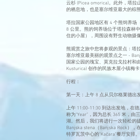
云杉 (Picea omorica)。此外，
的栖息地，也是塞尔维亚最大的棕
塔拉国家公园地区有 4 个熊饲养场
8 公里。熊的饲养场位于塔拉森林
住的小屋），周围设有野生动物摄
熊观赏之旅中您将参观的景点：塔拉国
塞尔维亚最美丽的观景点之一 - Banjska 
国家公园的瑰宝、莫克拉戈拉村和由著
Kusturica) 创作的民族木屋小镇
行程：
第一天：上午 8 点从贝尔格莱德出
上午 11:00-11:30 到达出发地
称为“Year”，因为总长 365 
湖。然后，我们将进行一次轻松的徒
Banjska stena（Banjska
特罗瓦茨中心的“Kačara”餐厅安排。