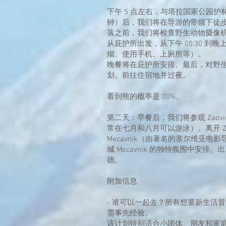
下午 5 点左右，与塔拉国家公园护
钟）后，我们将在导游的带领下徒步
落之前，我们将检查野生动物摄像
从庇护所出发，从下午 05:30 到晚
烟、使用手机、上厕所等）。
晚餐将在庇护所安排。最后，对野
划。前往住宿地并过夜。
看到熊的概率是 70%。
第二天：早餐后，我们将参观 Zaov
常在七月和八月可以游泳）。离开 Zaovi
Mecavnik（由著名的塞尔维亚电影导演
城 Mecavnik 的独特氛围中安排
德。
附加信息
- 谁可以一起去？所有想要新生活
需事先经验。
该计划特别适合小团体、朋友和家