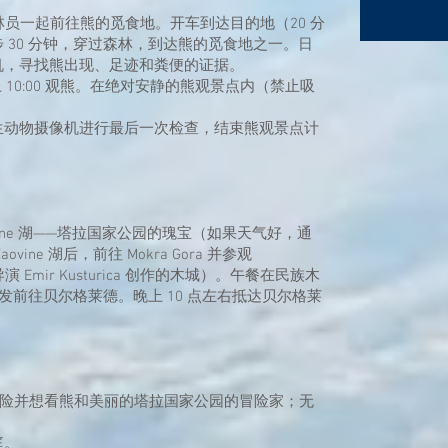
林员一起前往熊的觅食地。开车到达目的地（20 分
 30 分钟，穿过森林，到达熊的觅食地之一。日
机，寻找熊出现、足迹和粪便的证据。
上 10:00 观熊。在绝对安静的熊观景点内（禁止吸
生动物摄像机进行最后一次检查，结束熊观景点计
ine 湖——塔拉国家公园的瑰宝（如果天气好，通
ne 湖后，前往 Mokra Gora 并参观
 Emir Kusturica 创作的木城）。午餐在民族木
。出发前往贝尔格莱德。晚上 10 点左右抵达贝尔格莱
冒险并想看熊和美丽的塔拉国家公园的冒险家；无
庭。