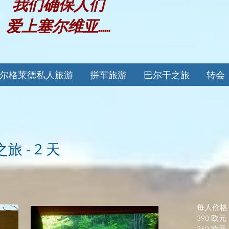
我们确保人们
爱上塞尔维亚......
尔格莱德私人旅游
拼车旅游
巴尔干之旅
转会
 - 2 天
每人价格
390 欧元