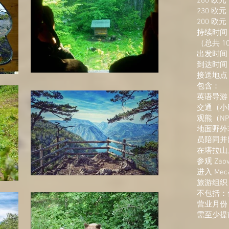
260 欧元
230 欧元
200 欧元
持续时间
（总共 1
出发时间：
到达时间：
接送地点
包含：​
英语导游
交通（小
观熊（NP
地面野外
员陪同并
在塔拉山
参观 Zaov
进入 Mec
旅游组织
不包括：
营业月份：
需至少提