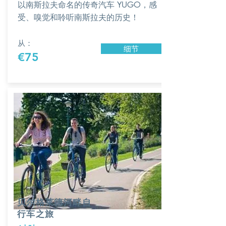
以南斯拉夫命名的传奇汽车 YUGO，感
受、嗅觉和聆听南斯拉夫的历史！
从：
细节
€75
贝尔格莱德河畔自
行车之旅