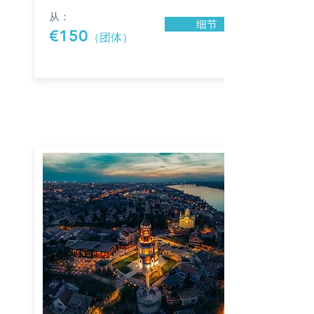
从：
细节
€150
（团体）