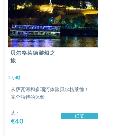
贝尔格莱德游船之
旅
2 小时
从萨瓦河和多瑙河体验贝尔格莱德！
完全独特的体验
从：
细节
€40