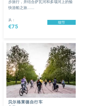
步旅行，并结合萨瓦河和多瑙河上的愉
快游船之旅......
从：
细节
€75
贝尔格莱德自行车