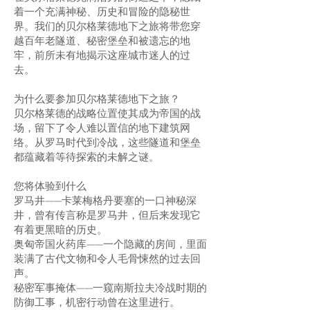
着一个充满神秘、历史和冒险的隐秘世
界。我们的贝尔格莱德地下之旅将带您穿
越百年老隧道、秘密堡垒和被遗忘的地
牢，前所未有地揭示这座城市迷人的过
去。
为什么要参加贝尔格莱德地下之旅？
贝尔格莱德的战略位置使其成为帝国的战
场，留下了令人难以置信的地下建筑网
络。从罗马时代到冷战，这些隧道和堡垒
都蕴藏着等待探索的未解之谜。
您将体验到什么
罗马井——卡莱梅格丹要塞的一口神秘深
井，曾有传言称是罗马井，但后来发现它
有着更黑暗的历史。
奥匈帝国火药库——一个隐藏的房间，里面
装满了古代文物和令人毛骨悚然的过去回
声。
秘密军事掩体——一窥南斯拉夫冷战时期的
防御工事，机密行动曾在这里进行。