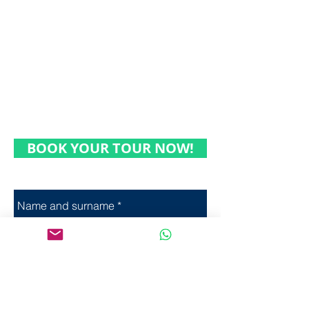
一杯葡萄酒
税费
不包括：导游小费
持续时间：2.5-3 小时
集合地点：卡莱梅格丹
开始时间：根据要求
营业月份：全年*
*除新年假期外
BOOK YOUR TOUR NOW!