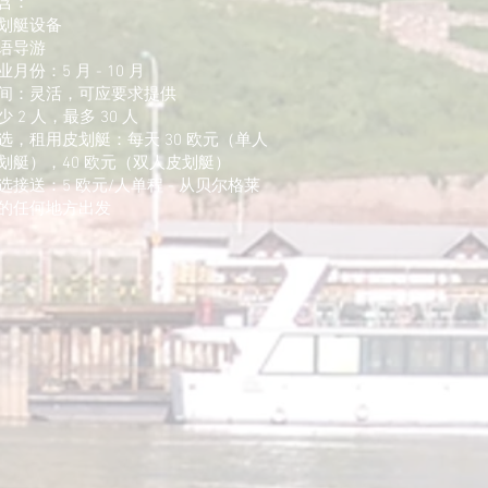
含：
划艇设备
语导游
业月份：5 月 - 10 月
间：灵活，可应要求提供
少 2 人，最多 30 人
选，租用皮划艇：每天 30 欧元（单人
划艇），40 欧元（双人皮划艇）
选接送：5 欧元/人单程 - 从贝尔格莱
的任何地方出发