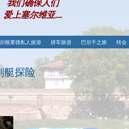
我们确保人们
爱上塞尔维亚......
尔格莱德私人旅游
拼车旅游
巴尔干之旅
转会
划艇探险
每
持