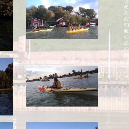
包
皮
英
营
时
最
可
皮
可
德