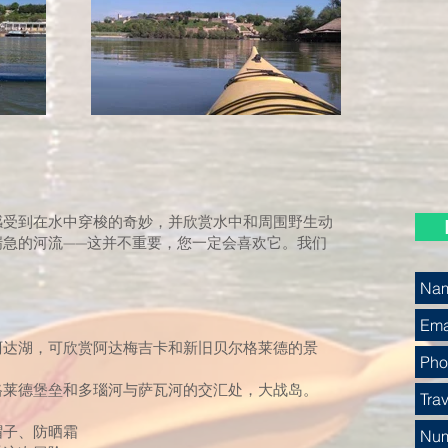
感受到在水中穿梭的奇妙，并欣赏水中和周围野生动
湍急的河流——这并不重要，您一定会喜欢它。我们
绕阿达湖，可欣赏阿达梅吉卡和新旧贝尔格莱德的景
尔格莱德堡垒和多瑙河与萨瓦河的交汇处，大战岛。
帽子、防晒霜