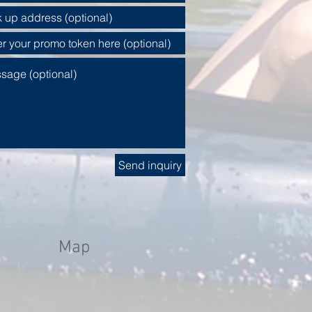
Send inquiry
Map