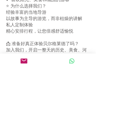
✔ 喜欢阳光、美食和氛围的游客
⭐ 为什么选择我们？
经验丰富的当地导游
以故事为主导的游览，而非枯燥的讲解
私人定制体验
精心安排行程，让您倍感舒适愉悦
📩 准备好真正体验贝尔格莱德了吗？
加入我们，开启一整天的历史、美食、河
流和故事之旅——看看为什么贝尔格莱德是
欧洲最被低估的首都之一。
团体价格（非个人价格）：
290 欧元（1-3 人）
390 欧元（4-7 人）
490 欧元（8-20 人）
590 欧元（20-30 人）
690 欧元（30-50 人）
时长：8 小时
运营月份：
全年
至少提前 24 小时预订。