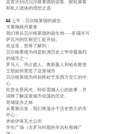
是首次到访贝尔格莱德的游客、邮轮乘客
和私人团体的理想之选
🏰 上午：贝尔格莱德的诞生
卡莱梅格丹要塞
我们将从贝尔格莱德的诞生地——多瑙河与
萨瓦河的壮丽交汇处开始。
在这里，您将了解到：
贝尔格莱德为何是欧洲历史上争夺最激烈
的城市之一
罗马人、拜占庭人、奥斯曼人和哈布斯堡
王朝如何塑造了这座城市
贝尔格莱德为何始终处于东西方交汇的中
心
欣赏全景风光，聆听震撼人心的故事，并
清晰了解这座城市动荡的历史。
老城徒步之旅
从要塞出发，我们将漫步于历史悠久的市
中心：
米哈伊洛瓦大公街
学生广场（古罗马时期的辛吉杜努姆广