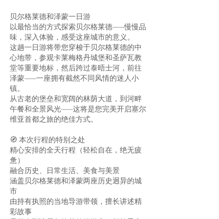
贝尔格莱德和泽蒙一日游
以最恰当的方式探索贝尔格莱德——慢慢品
味，深入体验，感受这座城市的意义。
这趟一日游将带您穿梭于贝尔格莱德的中
心地带，参观卡莱梅格丹城堡和圣萨瓦教
堂等重要地标，然后跨过泰晤士河，前往
泽蒙——一座拥有截然不同风情的迷人小
镇。
从古老的堡垒和宽阔的林荫大道，到河畔
午餐和全景风光——这将是您完美开启塞尔
维亚首都之旅的绝佳方式。
🧭 本次行程的特别之处
精心安排的全天行程（轻松自在，绝无疲
惫）
融合历史、日常生活、美食与美景
涵盖贝尔格莱德和泽蒙两座历史迥异的城
市
由持有执照的当地导游带领，擅长讲述精
彩故事