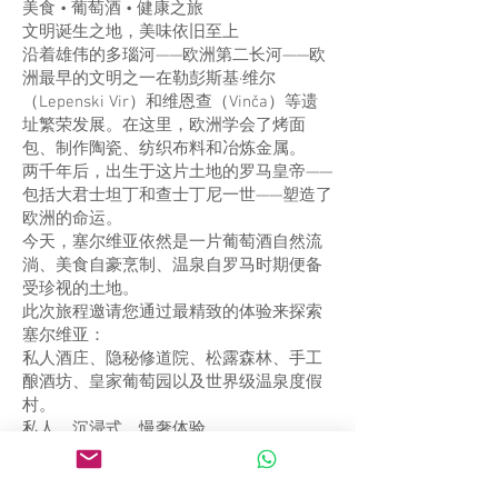
美食 • 葡萄酒 • 健康之旅
文明诞生之地，美味依旧至上
沿着雄伟的多瑙河——欧洲第二长河——欧
洲最早的文明之一在勒彭斯基·维尔
（Lepenski Vir）和维恩查（Vinča）等遗
址繁荣发展。在这里，欧洲学会了烤面
包、制作陶瓷、纺织布料和冶炼金属。
两千年后，出生于这片土地的罗马皇帝——
包括大君士坦丁和查士丁尼一世——塑造了
欧洲的命运。
今天，塞尔维亚依然是一片葡萄酒自然流
淌、美食自豪烹制、温泉自罗马时期便备
受珍视的土地。
此次旅程邀请您通过最精致的体验来探索
塞尔维亚：
私人酒庄、隐秘修道院、松露森林、手工
酿酒坊、皇家葡萄园以及世界级温泉度假
村。
私人、沉浸式、慢奢体验。
7天标志性体验
第1天 — 贝尔格莱德：对比之都