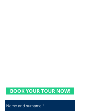
出发时间：上午 8:00
到达时间：次日晚上 10 点
接送地点：贝尔格莱德任何地方
包含：
英语导游
交通（小巴/面包车/汽车）
住宿 - 乌瓦茨湖附近的公寓/房间一晚
2 天皮划艇探险、设备和教练
自然保护区入口
旅游组织
不包括：餐饮和小费
运营月份：4 月 - 10 月
BOOK YOUR TOUR NOW!