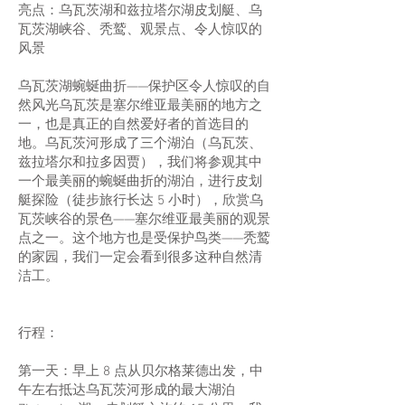
亮点：乌瓦茨湖和兹拉塔尔湖皮划艇、乌
瓦茨湖峡谷、秃鹫、观景点、令人惊叹的
风景
乌瓦茨湖蜿蜒曲折——保护区令人惊叹的自
然风光乌瓦茨是塞尔维亚最美丽的地方之
一，也是真正的自然爱好者的首选目的
地。乌瓦茨河形成了三个湖泊（乌瓦茨、
兹拉塔尔和拉多因贾），我们将参观其中
一个最美丽的蜿蜒曲折的湖泊，进行皮划
艇探险（徒步旅行长达 5 小时），欣赏乌
瓦茨峡谷的景色——塞尔维亚最美丽的观景
点之一。这个地方也是受保护鸟类——秃鹫
的家园，我们一定会看到很多这种自然清
洁工。
行程：
第一天：早上 8 点从贝尔格莱德出发，中
午左右抵达乌瓦茨河形成的最大湖泊