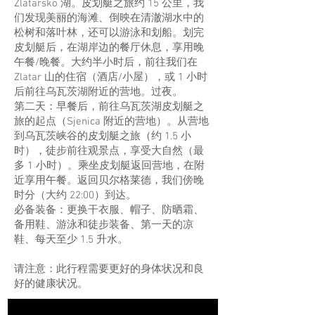
Zlatarsko 湖。皮划艇之旅约 15 公里，我
们发现美丽的海滩、倒映在清澈湖水中的
松树和落叶林，还可以游泳和划船。划完
皮划艇后，在湖岸边的餐厅休息，享用晚
午餐/晚餐。大约半小时后，前往我们在
Zlatar 山的住宿（酒店/小屋），或 1 小时
后前往乌瓦茨湖附近的营地。过夜。
第二天：早餐后，前往乌瓦茨湖皮划艇之
旅的起点（Sjenica 附近的营地）。从营地
到乌瓦茨峡谷的皮划艇之旅（约 1.5 小
时），徒步前往观景点，享受大自然（最
多 1 小时）。乘坐皮划艇返回营地，在附
近享用午餐。返回贝尔格莱德，我们傍晚
时分（大约 22:00）到达。
必备装备：更换干衣服、帽子、防晒霜、
备用鞋、游泳和徒步装备、第一天的凉
鞋、每天至少 1.5 升水。
请注意：此行程需要更好的身体状况和良
好的健康状况。