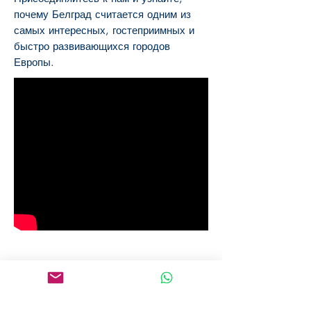
почему Белград считается одним из
самых интересных, гостеприимных и
быстро развивающихся городов
Европы.
Цена за тур (не на человека):
280 € (1-3 чел.)
350 € (4-7 чел.)
450 € (8-20 чел.)