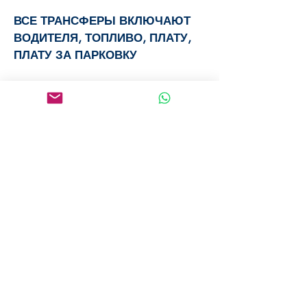
ВСЕ ТРАНСФЕРЫ ВКЛЮЧАЮТ
ВОДИТЕЛЯ, ТОПЛИВО, ПЛАТУ,
ПЛАТУ ЗА ПАРКОВКУ
Если у вас есть другие
потребности в трансфере из/в
Белград, свяжитесь с нами, мы с
удовольствием сделаем вам
индивидуальное предложение.