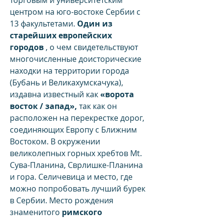
торговым и университетским
центром на юго-востоке Сербии с
13 факультетами.
Один из
старейших европейских
городов
, о чем свидетельствуют
многочисленные доисторические
находки на территории города
(Бубань и Великахумскачука),
издавна известный как
«ворота
восток / запад»,
так как он
расположен на перекрестке дорог,
соединяющих Европу с Ближним
Востоком. В окружении
великолепных горных хребтов Mt.
Сува-Планина, Сврлишке-Планина
и гора. Селичевица и место, где
можно попробовать лучший бурек
в Сербии. Место рождения
знаменитого
римского