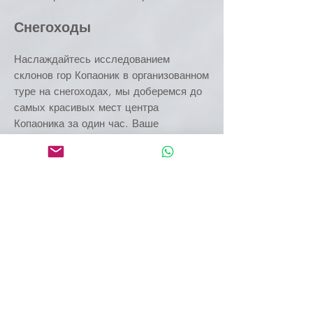
Снегоходы
Наслаждайтесь исследованием
склонов гор Копаоник в организованном
туре на снегоходах, мы доберемся до
самых красивых мест центра
Копаоника за один час. Ваше
следующее приключение всего в одном
клике!
МАРШРУТ:
Трансфер из Белграда на гору
Копаоник 7-11 часов с перерывом на
отдых. Приключение на снегоступах
11-14 часов до 7 км. Перерыв на обед
14-15 часов. Приключение на