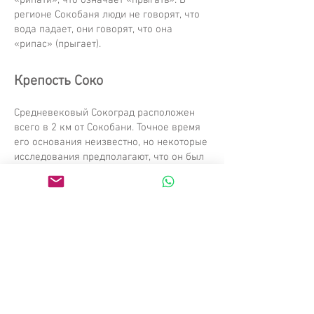
«рипати», что означает «прыгать». В
регионе Сокобаня люди не говорят, что
вода падает, они говорят, что она
«рипас» (прыгает).
Крепость Соко​
Средневековый Сокоград расположен
всего в 2 км от Сокобани. Точное время
его основания неизвестно, но некоторые
исследования предполагают, что он был
построен во времена правления
императора Юстиниана как крепость для
защиты от вторжений аваров и славян
на Балканский полуостров. Название
Сокоград, также известный как Соколац,
как полагают, связано с родом занятий
его правителей. Согласно легенде, они
занимались соколиной охотой, и даже
налоги платились обученными соколами,
известными как «соколарина». Сегодня