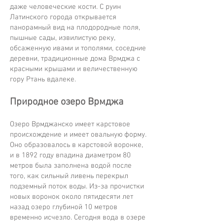
даже человеческие кости. С руин
Латинского города открывается
панорамный вид на плодородные поля,
пышные сады, извилистую реку,
обсаженную ивами и тополями, соседние
деревни, традиционные дома Врмджа с
красными крышами и величественную
гору Ртань вдалеке.
Природное озеро Врмджа
Озеро Врмджанско имеет карстовое
происхождение и имеет овальную форму.
Оно образовалось в карстовой воронке,
и в 1892 году впадина диаметром 80
метров была заполнена водой после
того, как сильный ливень перекрыл
подземный поток воды. Из-за прочистки
новых воронок около пятидесяти лет
назад озеро глубиной 10 метров
временно исчезло. Сегодня вода в озере