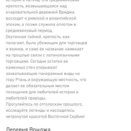
истории и легенд. Эта средневековая
крепость, возвышающаяся над
очаровательной деревней Врмджа,
восходит к римской и византийской
эпохам, а позже служила оплотом в
средневековый период.
Окутанная тайной, крепость, как
полагают, была убежищем для торговцев
и воинов, и само ее название намекает
на прошлые связи с латиноязычными
торговцами. Сегодня остатки ее
каменных стен открывают
захватывающие панорамные виды на
гору Ртань и окружающую местность, что
делает ее обязательным местом
посещения для любителей истории и
любителей природы.
Прогуляйтесь по отголоскам прошлого,
исследуйте легенды и насладитесь
нетронутой красотой Восточной Сербии!
Деревня Врмджа