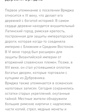
Первое упоминание о поселении Врмджа
относится к III веку, что делает его
деревней с богатой историей. В самом
сердце деревни находится внушительный
Латинский город, римская крепость,
построенная для защиты императорской
дороги, которая когда-то соединяла
империю с Ближним и Средним Востоком.
В VI веке город был расширен для
защиты Византийской империи от
вторжений славянских племен. Позже, в
XIV веке, он стал устоявшимся оплотом
богатых дворян, которые торговали с
купцами из Дубровника.
Врмджа также упоминается в османских
налоговых записях. Сегодня сохранились
остатки старых укреплений, окутанные
тайной. Местные жители обнаружили
большие римские кирпичи с надписями,
части копий, стрел, медные монеты и