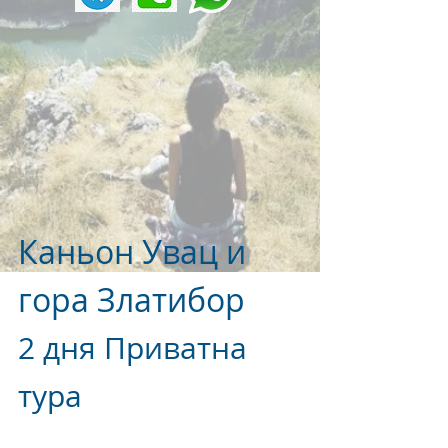
Каньон Увац и
гора Златибор
2 дня Приватна
тура