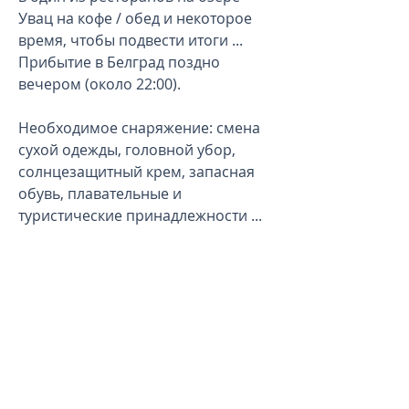
Увац на кофе / обед и некоторое
время, чтобы подвести итоги ...
Прибытие в Белград поздно
вечером (около 22:00).
Необходимое снаряжение: смена
сухой одежды, головной убор,
солнцезащитный крем, запасная
обувь, плавательные и
туристические принадлежности ...
Цена на человека:
590 € (1 чел.), 350 € (2 чел.), 250 €
(3 чел.), 200 € (4-7 чел.), 160 € (8-
20 чел.)