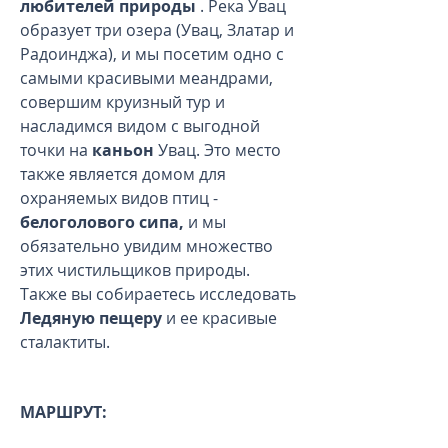
любителей природы
. Река Увац
образует три озера (Увац, Златар и
Радоинджа), и мы посетим одно с
самыми красивыми меандрами,
совершим круизный тур и
насладимся видом с выгодной
точки на
каньон
Увац. Это место
также является домом для
охраняемых видов птиц -
белоголового сипа,
и мы
обязательно увидим множество
этих чистильщиков природы.
Также вы собираетесь исследовать
Ледяную пещеру
и ее красивые
сталактиты.
МАРШРУТ: