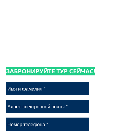
Ледяную пещеру.
Вход в заповедник
Организация туров
Не включено:
Проживание, еда и напитки
Месяцы работы:
апрель -
октябрь
ЗАБРОНИРУЙТЕ ТУР СЕЙЧАС!