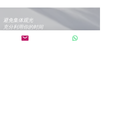
避免集体观光
充分利用你的时间
选择您自己的行程
私人导游、面包车/汽车、司机
真实体验
专业团队
一日游行程出发时付款，或通过信用卡轻
松在线支付
Editing and proofreading by angloland
www.angloland.rs
©
2016-2026
Tours From Belgrade - Talas travel
Ltd.
请至少提前 24 小时预订一日游，提前
48 小时预订多日游，以便我们为您安排
最佳体验！我们通常会在 12 小时内回
复。
塔拉斯旅行社