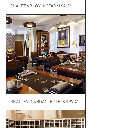
CHALET VRHOVI KOPAONIKA 3*
KRALJEVI CARDACI HOTEL&SPA 4*